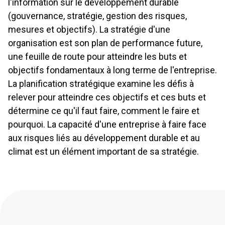
l'information sur le développement durable
Orientations en matière de rapports
(gouvernance, stratégie, gestion des risques,
mesures et objectifs). La stratégie d'une
organisation est son plan de performance future,
une feuille de route pour atteindre les buts et
GOUVERNANCE
objectifs fondamentaux à long terme de l'entreprise.
La planification stratégique examine les défis à
1 Gouvernance
Corporate Governance
relever pour atteindre ces objectifs et ces buts et
détermine ce qu'il faut faire, comment le faire et
1.1 Leadership, culture et engagement en faveur du
pourquoi. La capacité d'une entreprise à faire face
développement durable
aux risques liés au développement durable et au
1.2 Structure et fonctionnement du conseil d'administration
climat est un élément important de sa stratégie.
1.3 Environnement de contrôle
1.4 Propriété et droits des actionnaires
1.5 Gouvernance de l'engagement des parties prenantes