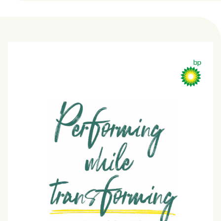
semi-conducteurs et la flambée des prix des matériaux, la
révolution CASE [Connected, Autonomous, Shared, and
Electric] entraîne une transformation de la construction
automobile elle-même. Diriger notre entreprise vers l'avenir
n'a jamais été aussi difficile." Par exemple, Toyata poursuit
une stratégie de transformation vers une entreprise de
mobilité, car les voitures électriques et autonomes
modifient les opportunités et les risques pour les
constructeurs automobiles. Des stratégies de
transformation peuvent être nécessaires pour répondre aux
questions environnementales et sociales ou aux
changements réglementaires.