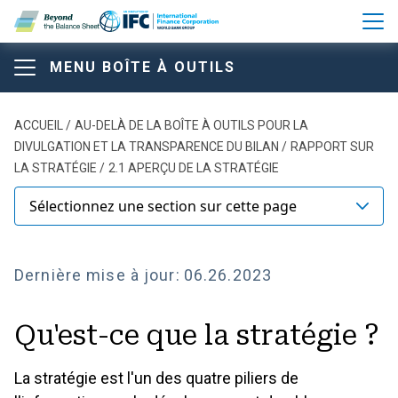
Aller au contenu principal
MENU BOÎTE À OUTILS
Boîte à outils "Au-delà du bi
Beyond the Balance Sheet T
Boîte à outils "Au-delà du
Fil d'Ariane
ACCUEIL
AU-DELÀ DE LA BOÎTE À OUTILS POUR LA
DIVULGATION ET LA TRANSPARENCE DU BILAN
RAPPORT SUR
bilan
LA STRATÉGIE
2.1 APERÇU DE LA STRATÉGIE
Sélectionnez une section sur cette page
À PROPOS DE LA BOÎTE À OUTILS
Dernière mise à jour:
06.26.2023
Comparaison des principaux cadres et normes de
divulgation
Qu'est-ce que la stratégie ?
Modèle de structure du rapport annuel
La stratégie est l'un des quatre piliers de