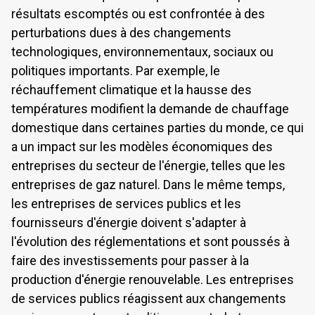
résultats escomptés ou est confrontée à des
4.5 Performance en matière de développement durable et
perturbations dues à des changements
analyse extra-financière
technologiques, environnementaux, sociaux ou
politiques importants. Par exemple, le
4.6 Divulgation d'informations sur le climat - Mesures et
objectifs
réchauffement climatique et la hausse des
températures modifient la demande de chauffage
domestique dans certaines parties du monde, ce qui
a un impact sur les modèles économiques des
entreprises du secteur de l'énergie, telles que les
entreprises de gaz naturel. Dans le même temps,
les entreprises de services publics et les
fournisseurs d'énergie doivent s'adapter à
l'évolution des réglementations et sont poussés à
faire des investissements pour passer à la
production d'énergie renouvelable. Les entreprises
de services publics réagissent aux changements