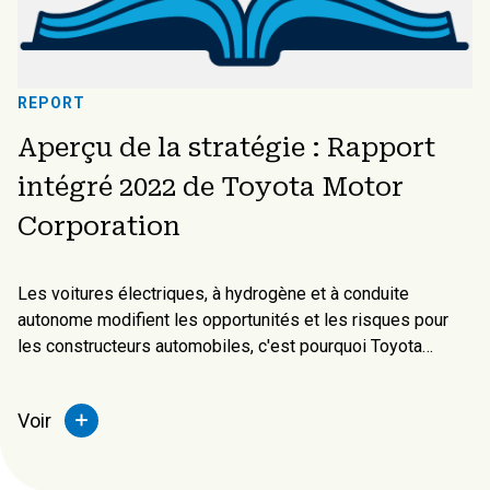
REPORT
Aperçu de la stratégie : Rapport
intégré 2022 de Toyota Motor
Corporation
Les voitures électriques, à hydrogène et à conduite
autonome modifient les opportunités et les risques pour
les constructeurs automobiles, c'est pourquoi Toyota
poursuit une stratégie de transformation pour devenir une
entreprise de mobilité. Selon le PDG dans le message du
Voir
président du rapport, "nous vivons à une époque où il est
difficile de prédire l'avenir". Outre les récentes tensions
internationales, les tensions sur l'approvisionnement en