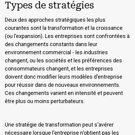
Types de stratégies
1.6 Gouvernance du climat
Deux des approches stratégiques les plus
courantes sont la transformation et la croissance
STRATÉGIE
(ou l'expansion). Les entreprises sont confrontées à
2 Stratégie
Strategy
des changements constants dans leur
GESTION DES RISQUES, DES IMPACTS ET
DES OPPORTUNITÉS
environnement commercial - les industries
2.1 Aperçu de la stratégie
changent, ou les sociétés et les préférences des
3 Aperçu De La Gestion Des Risques, Des Impacts
Risks, Impacts, and Opportu
2.2 Modèle d'entreprise
consommateurs changent, et les entreprises
PERFORMANCES, MESURES ET OBJECTIFS
Et Des Opportunités
doivent donc modifier leurs modèles d'entreprise
2.3 Environnement commercial externe
4 Performances, Mesures Et Objectifs
Performance
pour réussir dans de nouveaux environnements.
3.1 Gestion des questions matérielles de durabilité
Ces changements varient en intensité et peuvent
2.4 Engagement des parties prenantes
4.1 Aperçu des performances
3.2 Risques et opportunités en matière de développement
être plus ou moins perturbateurs.
2.5 Objectifs stratégiques, indicateurs clés de performance
durable
4.2 États financiers
et cibles
3.3 Divulgation sur le climat - Gestion des risques
4.3 Performance en matière de développement durable
Une stratégie de transformation peut s'avérer
2.6 Divulgation d'informations sur le climat - Stratégie
nécessaire lorsque l'entreprise n'obtient pas les
4.4 Audit des états financiers et assurance de la durabilité