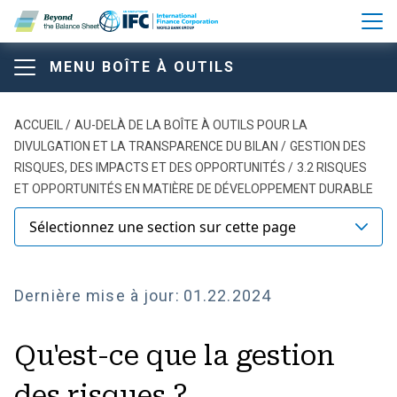
Aller au contenu principal
MENU BOÎTE À OUTILS
Boîte à outils "Au-delà du bi
Beyond the Balance Sheet T
Boîte à outils "Au-delà du
Fil d'Ariane
ACCUEIL
AU-DELÀ DE LA BOÎTE À OUTILS POUR LA
DIVULGATION ET LA TRANSPARENCE DU BILAN
GESTION DES
bilan
RISQUES, DES IMPACTS ET DES OPPORTUNITÉS
3.2 RISQUES
ET OPPORTUNITÉS EN MATIÈRE DE DÉVELOPPEMENT DURABLE
Sélectionnez une section sur cette page
À PROPOS DE LA BOÎTE À OUTILS
Dernière mise à jour:
01.22.2024
Comparaison des principaux cadres et normes de
divulgation
Qu'est-ce que la gestion
Modèle de structure du rapport annuel
des risques ?