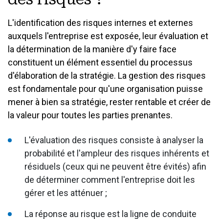
Orientations en matière de rapports
L'identification des risques internes et externes
auxquels l'entreprise est exposée, leur évaluation et
la détermination de la manière d'y faire face
GOUVERNANCE
constituent un élément essentiel du processus
d'élaboration de la stratégie. La gestion des risques
1 Gouvernance
est fondamentale pour qu'une organisation puisse
Corporate Governance
mener à bien sa stratégie, rester rentable et créer de
1.1 Leadership, culture et engagement en faveur du
la valeur pour toutes les parties prenantes.
développement durable
L'évaluation des risques consiste à analyser la
1.2 Structure et fonctionnement du conseil d'administration
probabilité et l'ampleur des risques inhérents et
1.3 Environnement de contrôle
résiduels (ceux qui ne peuvent être évités) afin
de déterminer comment l'entreprise doit les
1.4 Propriété et droits des actionnaires
gérer et les atténuer ;
1.5 Gouvernance de l'engagement des parties prenantes
La réponse au risque est la ligne de conduite