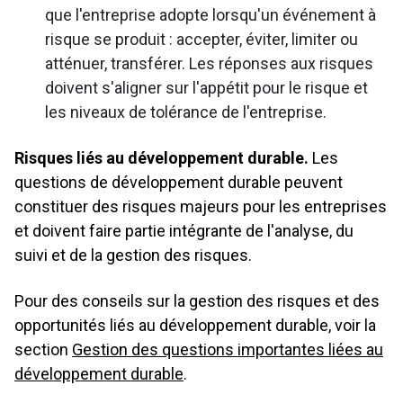
1.6 Gouvernance du climat
que l'entreprise adopte lorsqu'un événement à
risque se produit : accepter, éviter, limiter ou
atténuer, transférer. Les réponses aux risques
STRATÉGIE
doivent s'aligner sur l'appétit pour le risque et
les niveaux de tolérance de l'entreprise.
2 Stratégie
Strategy
GESTION DES RISQUES, DES IMPACTS ET
DES OPPORTUNITÉS
Risques liés au développement durable.
Les
2.1 Aperçu de la stratégie
questions de développement durable peuvent
3 Aperçu De La Gestion Des Risques, Des Impacts
Risks, Impacts, and Opportu
2.2 Modèle d'entreprise
PERFORMANCES, MESURES ET OBJECTIFS
constituer des risques majeurs pour les entreprises
Et Des Opportunités
et doivent faire partie intégrante de l'analyse, du
2.3 Environnement commercial externe
4 Performances, Mesures Et Objectifs
Performance
suivi et de la gestion des risques.
3.1 Gestion des questions matérielles de durabilité
2.4 Engagement des parties prenantes
4.1 Aperçu des performances
3.2 Risques et opportunités en matière de développement
Pour des conseils sur la gestion des risques et des
2.5 Objectifs stratégiques, indicateurs clés de performance
durable
4.2 États financiers
opportunités liés au développement durable, voir la
et cibles
section
Gestion des questions importantes liées au
3.3 Divulgation sur le climat - Gestion des risques
4.3 Performance en matière de développement durable
développement durable
.
2.6 Divulgation d'informations sur le climat - Stratégie
4.4 Audit des états financiers et assurance de la durabilité