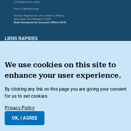
LIENS RAPIDES
Créer et évaluer
Connectez-vous avec nous
Glossaire
VOUS AVEZ DES COMMENTAIRES ?
We use cookies on this site to
enhance your user experience.
By clicking any link on this page you are giving your consent
BOÎTE À OUTILS
for us to set cookies.
Privacy Policy
OK, I AGREE
Menu secondaire du pied de page
Politique de confidentialité