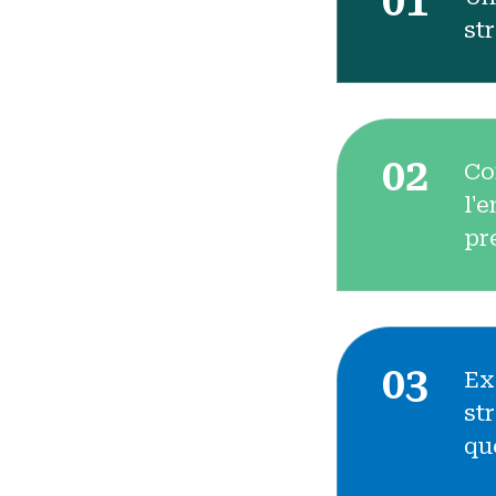
01
st
02
Co
l'
pr
03
Ex
st
qu