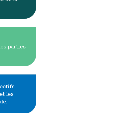
informations sur le climat - Mesures et objectifs
des parties
ectifs
et les
le.