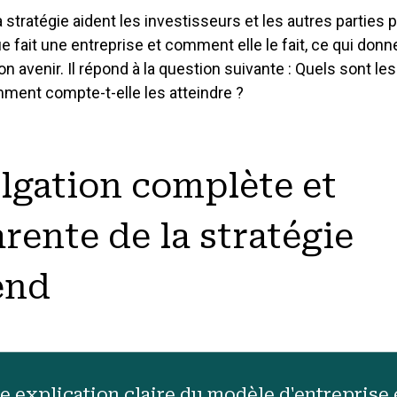
STRATÉGIE
a stratégie aident les investisseurs et les autres parties 
2 Stratégie
Strat
fait une entreprise et comment elle le fait, ce qui donn
GESTION DES
n avenir. Il répond à la question suivante : Quels sont les
OPPORTUNIT
2.1 Aperçu de la s
mment compte-t-elle les atteindre ?
3 Aperçu De La
Risks,
2.2 Modèle d'entr
PERFORMANC
Opportunités
2.3 Environnemen
4 Performances
Perfo
lgation complète et
3.1 Gestion des q
2.4 Engagement d
4.1 Aperçu des p
3.2 Risques et o
rente de la stratégie
2.5 Objectifs str
durable
4.2 États financie
cibles
3.3 Divulgation su
end
4.3 Performance 
2.6 Divulgation d'
4.4 Audit des état
4.5 Performance 
analyse extra-fin
e explication claire du modèle d'entreprise e