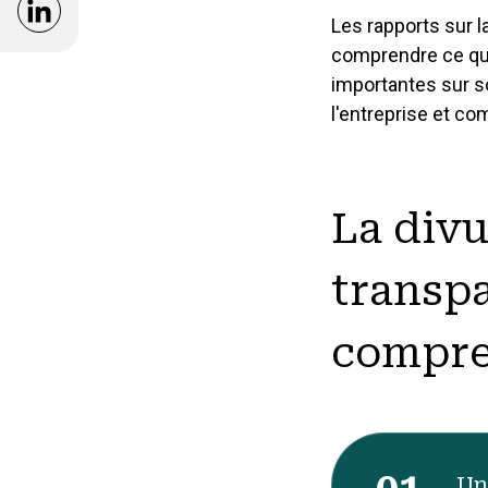
Opens in a new window
Les rapports sur l
comprendre ce que 
importantes sur so
l'entreprise et co
La divu
transpa
compr
Un