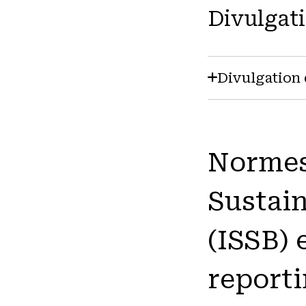
Divulgati
Divulgation 
Normes 
Sustain
(ISSB)
report