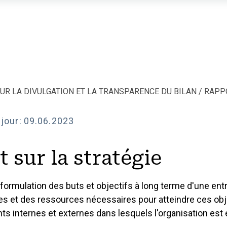
u-delà du bilan
ce Sheet Toolkit
u-delà
GOUVERNAN
1 Gouvernance
Corpo
1.1 Leadership, c
développement d
OUR LA DIVULGATION ET LA TRANSPARENCE DU BILAN
RAPPO
1.2 Structure et 
jour:
09.06.2023
1.3 Environnement
1.4 Propriété et d
 sur la stratégie
1.5 Gouvernance 
a formulation des buts et objectifs à long terme d'une entr
1.6 Gouvernance d
s et des ressources nécessaires pour atteindre ces obj
s internes et externes dans lesquels l'organisation est