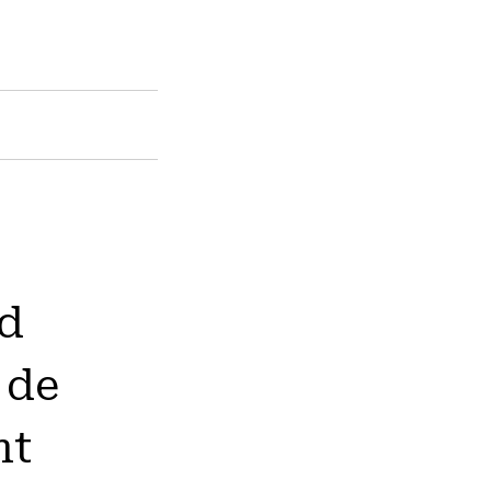
rd
 de
nt