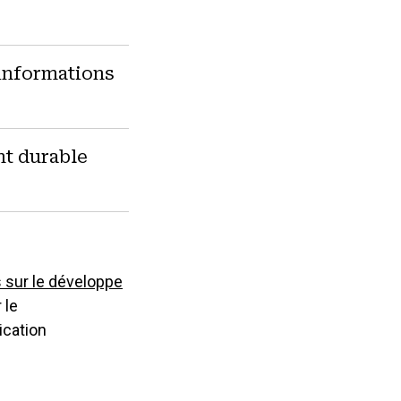
'informations
t durable
 sur le développe
 le
ication