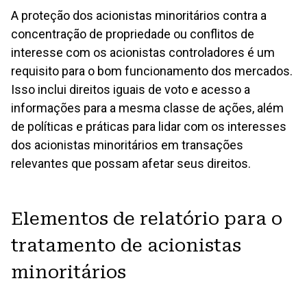
Orientação para relatórios
A proteção dos acionistas minoritários contra a
concentração de propriedade ou conflitos de
interesse com os acionistas controladores é um
requisito para o bom funcionamento dos mercados.
GOVERNANÇA
Isso inclui direitos iguais de voto e acesso a
informações para a mesma classe de ações, além
1 Governança
Corporate Governance
de políticas e práticas para lidar com os interesses
dos acionistas minoritários em transações
1.1 Liderança, cultura e compromisso com a
relevantes que possam afetar seus direitos.
sustentabilidade
1.2 Estrutura e funcionamento do Conselho
Elementos de relatório para o
1.3 Ambiente de controle
tratamento de acionistas
1.4 Propriedade e direitos dos acionistas
minoritários
1.5 Governança do engajamento das partes interessadas