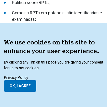
Política sobre RPTs;
Como as RPTs em potencial são identificadas e
examinadas;
Como as RPTs são aprovadas, incluindo o papel
do conselho (e dos comitês) e dos acionistas e
We use cookies on this site to
se as diferentes transações têm
procedimentos de aprovação diferentes;
enhance your user experience.
Como gerenciar uma situação em que um
By clicking any link on this page you are giving your consent
membro do conselho esteja em conflito ou
for us to set cookies.
tenha conflitos de interesse resultantes de
Privacy Policy
RPTs;
OK, I AGREE
Avaliações de terceiros.