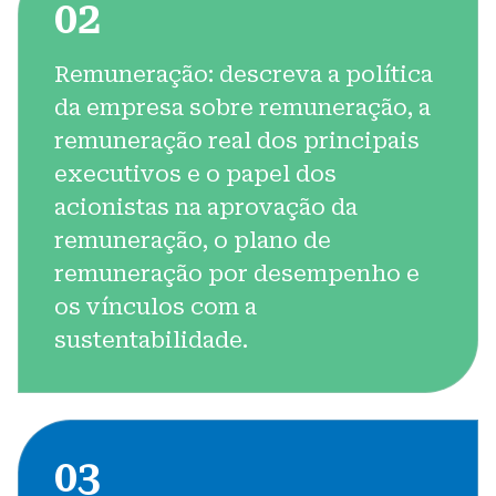
02
sustentabilidade
4.5 Desempenho de sustentabilidade e análise
Remuneração:
descreva a política
extrafinanceira
da empresa sobre remuneração, a
remuneração real dos principais
4.6 Divulgação do clima - métricas e metas
executivos e o papel dos
acionistas na aprovação da
remuneração, o plano de
remuneração por desempenho e
os vínculos com a
sustentabilidade.
03