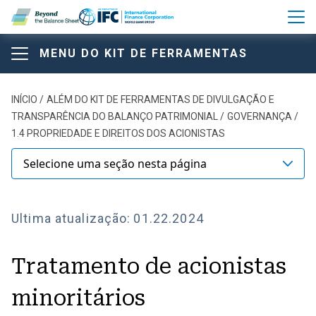
Pular para o conteúdo principal
MENU DO KIT DE FERRAMENTAS
Kit de ferramentas além do 
Beyond the Balance Sheet T
Kit de ferramentas além
Trilha de navegação
INÍCIO
ALÉM DO KIT DE FERRAMENTAS DE DIVULGAÇÃO E
TRANSPARÊNCIA DO BALANÇO PATRIMONIAL
GOVERNANÇA
do balanço patrimonial
1.4 PROPRIEDADE E DIREITOS DOS ACIONISTAS
Selecione uma seção nesta página
SOBRE O KIT DE FERRAMENTAS
Ultima atualização:
01.22.2024
Comparação das principais estruturas e padrões de
divulgação
Tratamento de acionistas
Modelo de estrutura do relatório anual
minoritários