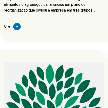
alimentos e agronegócios, anunciou um plano de
reorganização que dividiu a empresa em três grupos
operacionais separados. A carta do diretor executivo da
empresa no relatório anual descreve o processo e o
Ver
resultado dessa transformação.