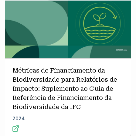
ao
Guia
de
Referência
de
Financiamento
da
Biodiversidade
da
IFC
Métricas de Financiamento da
Biodiversidade para Relatórios de
Impacto: Suplemento ao Guia de
Referência de Financiamento da
Biodiversidade da IFC
2024