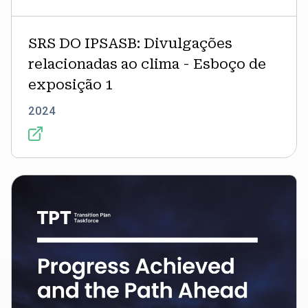
SRS DO IPSASB: Divulgações
relacionadas ao clima - Esboço de
exposição 1
2024
Progresso
alcançado
e
o
caminho
a
seguir:
O