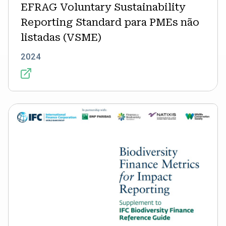
EFRAG Voluntary Sustainability
Reporting Standard para PMEs não
listadas (VSME)
2024
Métricas
de
Financiamento
da
Biodiversidade
para
Relatórios
de
Impacto:
Suplemento