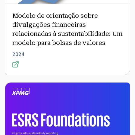
Modelo de orientação sobre
divulgações financeiras
relacionadas à sustentabilidade: Um
modelo para bolsas de valores
2024
Fundamentos
da
ESRS:
Insights
sobre
relatórios
de