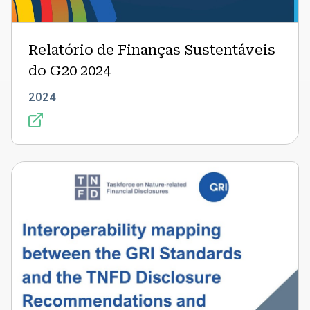
Relatório de Finanças Sustentáveis
do G20 2024
2024
Mapeamento
da
interoperabilidade
entre
os
Padrões
GRI
e
as