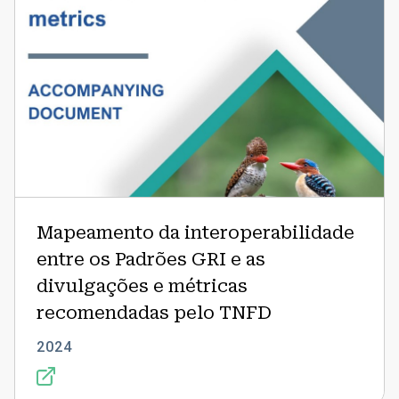
divulgações
e
métricas
recomendadas
pelo
TNFD
Mapeamento da interoperabilidade
entre os Padrões GRI e as
divulgações e métricas
recomendadas pelo TNFD
2024