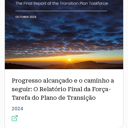
Relatório
Final
da
Força-
Tarefa
do
Plano
de
Transição
Progresso alcançado e o caminho a
seguir: O Relatório Final da Força-
Tarefa do Plano de Transição
2024