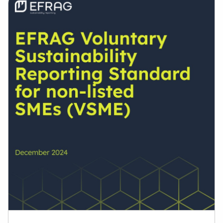
Voluntary
Sustainability
Reporting
Standard
para
PMEs
não
listadas
(VSME)