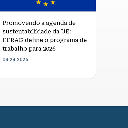
a
E:
FRAG
Promovendo a agenda de
fine
sustentabilidade da UE:
EFRAG define o programa de
rograma
e
trabalho para 2026
rabalho
04.24.2026
ara
026