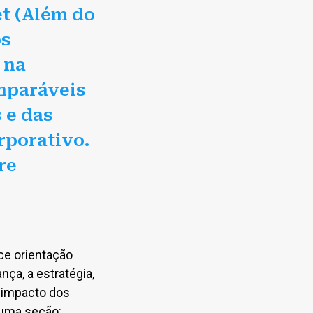
et (Além do
os
 na
mparáveis
 e das
rporativo.
re
ce orientação
ça, a estratégia,
 impacto dos
 uma seção: