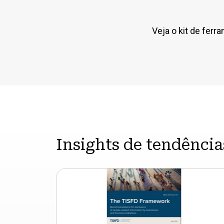
Veja o kit de ferr
Insights de tendência
A
TISFD
lança
um
projeto