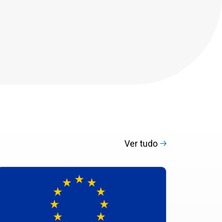
Ver tudo
romovendo
genda
e
stentabilidade