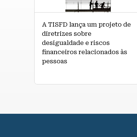
de
diretrizes
sobre
A TISFD lança um projeto de
desigualdade
diretrizes sobre
e
desigualdade e riscos
riscos
financeiros
financeiros relacionados às
relacionados
pessoas
às
pessoas