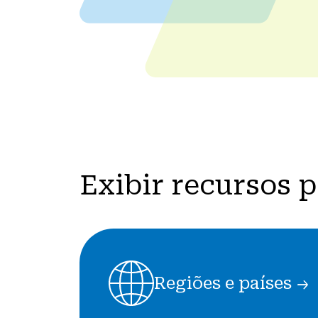
Exibir recursos p
Regiões
e
países
Regiões e países