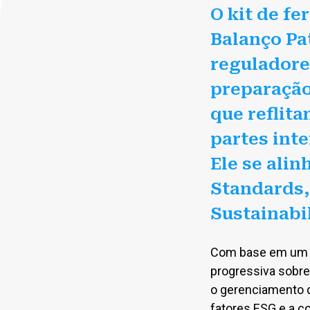
O kit de f
Balanço Pa
reguladore
preparação
que reflita
partes int
Ele se alin
Standards,
Sustainabi
Com base em um mo
progressiva sobre
o gerenciamento 
fatores ESG e a c