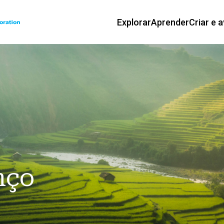
Explorar
Aprender
Criar e a
Navegação 
nço