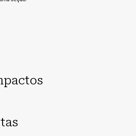
mpactos
tas