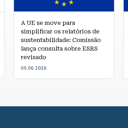
simplificar
d
os
U
relatórios
E
A UE se move para
de
de
simplificar os relatórios de
sustentabilidade:
o
sustentabilidade: Comissão
Comissão
p
lança
d
lança consulta sobre ESRS
consulta
t
revisado
sobre
p
ESRS
2
05.06.2026
revisado