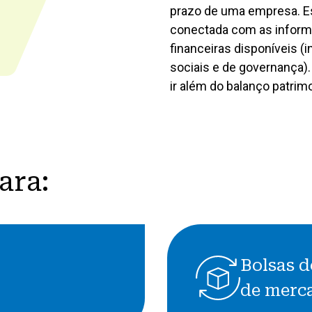
prazo de uma empresa. Es
conectada com as inform
financeiras disponíveis (i
sociais e de governança)
ir além do balanço patrimo
ara:
Bolsas
de
Bolsas d
valores
e
de merc
reguladores