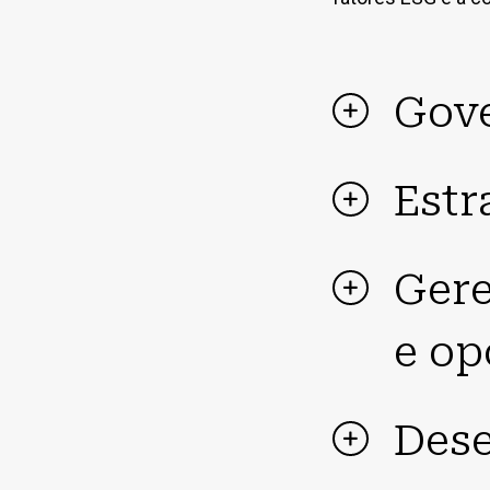
Gov
Estr
Gere
e op
Dese