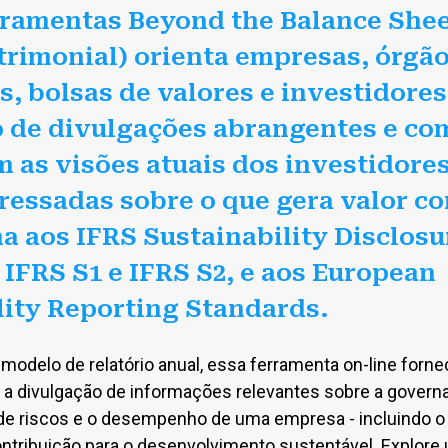
erramentas Beyond the Balance She
trimonial) orienta empresas, órgã
s, bolsas de valores e investidores
 de divulgações abrangentes e co
m as visões atuais dos investidores
eressadas sobre o que gera valor co
ha aos IFRS Sustainability Disclosu
 IFRS S1 e IFRS S2, e aos European
lity Reporting Standards.
delo de relatório anual, essa ferramenta on-line forne
 a divulgação de informações relevantes sobre a governan
de riscos e o desempenho de uma empresa - incluindo o
ontribuição para o desenvolvimento sustentável. Explore