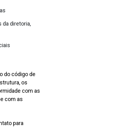
das
da diretoria,
iais
o do código de
strutura, os
nformidade com as
 e com as
ntato para