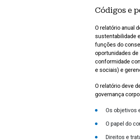
Códigos e p
O relatório anua
sustentabilidade 
funções do consel
oportunidades de s
conformidade com
e sociais) e gere
O relatório deve 
governança corpora
Os objetivos 
O papel do c
Direitos e tr