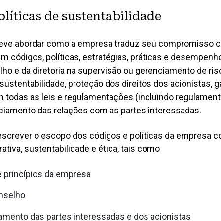
4.4 Auditoria das
olíticas de sustentabilidade
sustentabilidade
l deve abordar como a empresa traduz seu compromisso 
4.5 Desempenho de
em códigos, políticas, estratégias, práticas e desempenh
4.6 Divulgação do
ho e da diretoria na supervisão ou gerenciamento de ris
ustentabilidade, proteção dos direitos dos acionistas, g
 todas as leis e regulamentações (incluindo regulamen
nciamento das relações com as partes interessadas.
descrever o escopo dos códigos e políticas da empresa c
tiva, sustentabilidade e ética, tais como
e princípios da empresa
onselho
atamento das partes interessadas e dos acionistas