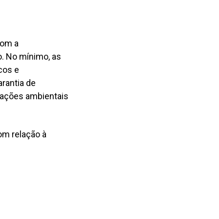
 demonstrações financeiras e garantia de
com a
 sustentabilidade e análise extrafinanceira
o. No mínimo, as
 clima - métricas e metas
cos e
arantia de
tações ambientais
om relação à