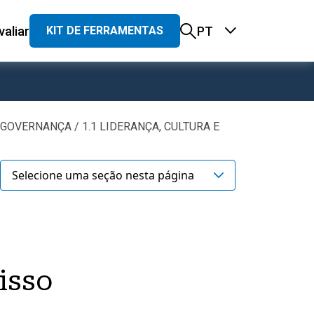
valiar
PT
KIT DE FERRAMENTAS
principal
rimonial
A
GOVERNANÇA
1.1 LIDERANÇA, CULTURA E
rate Governance
Selecione uma seção nesta página
ltura e compromisso com a sustentabilidade
uncionamento do Conselho
ontrole
isso
 direitos dos acionistas