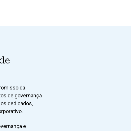
 de
promisso da
tos de governança
rsos dedicados,
rporativo.
overnança e