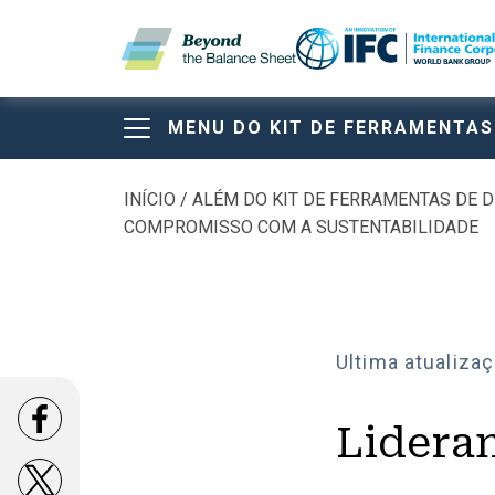
Pular para o conteúdo principal
MENU DO KIT DE FERRAMENTAS
Kit de ferrament
Beyond the Balan
Kit de ferrament
INÍCIO
ALÉM DO KIT DE FERRAMENTAS DE 
Trilha de navega
COMPROMISSO COM A SUSTENTABILIDADE
além do balanço
patrimonial
Ultima atualizaç
Opens in a new window
Lidera
SOBRE O KIT DE FERRAMENTAS
Opens in a new window