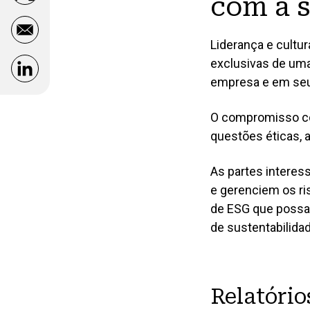
com a 
Comparação das principais estruturas e
padrões de divulgação
Liderança e cultu
exclusivas de uma
Opens in a new window
Modelo de estrutura do relatório anual
empresa e em seu
Orientação para relatórios
O compromisso co
questões éticas, a
As partes intere
e gerenciem os ri
de ESG que possa
de sustentabilid
Relatório