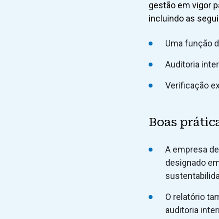
gestão em vigor p
incluindo as segu
Uma função d
Auditoria inte
Verificação e
Boas prátic
A empresa dev
designado em
sustentabilid
O relatório t
auditoria int