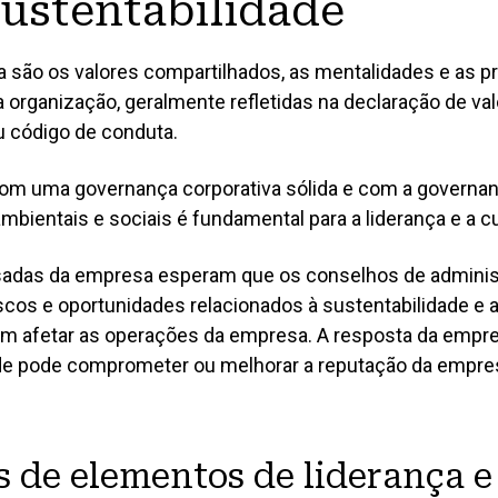
sustentabilidade
1.5 Governança d
1.6 Governança cl
ra são os valores compartilhados, as mentalidades e as 
 organização, geralmente refletidas na declaração de va
 código de conduta.
ESTRATÉGIA
2 Estratégia
Strat
m uma governança corporativa sólida e com a governan
GERENCIAMEN
mbientais e sociais é fundamental para a liderança e a cu
OPORTUNIDA
2.1 Visão geral d
3 Visão Geral 
ssadas da empresa esperam que os conselhos de admini
Risks,
2.2 Modelo de ne
DESEMPENHO
Oportunidades
scos e oportunidades relacionados à sustentabilidade e
2.3 Ambiente ext
4 Desempenho,
m afetar as operações da empresa. A resposta da empr
Perfo
3.1 Gerenciament
ade pode comprometer ou melhorar a reputação da empre
2.4 Engajamento 
4.1 Visão geral 
3.2 Riscos e opor
2.5 Objetivos es
4.2 Demonstraçõe
3.3 Divulgação do
metas
s de elementos de liderança e
4.3 Desempenho d
2.6 Divulgação do