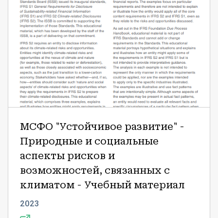
и
возможностей,
связанных
с
климатом
-
Учебный
материал
МСФО "Устойчивое развитие" -
Природные и социальные
аспекты рисков и
возможностей, связанных с
климатом - Учебный материал
2023