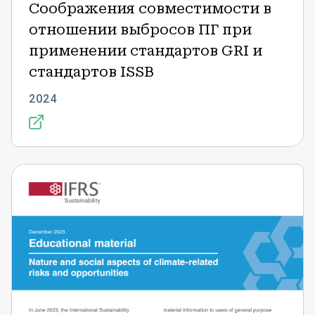
Соображения совместимости в
отношении выбросов ПГ при
применении стандартов GRI и
стандартов ISSB
2024
МСФО
"Устойчивое
развитие"
-
Природные
и
социальные
аспекты
рисков