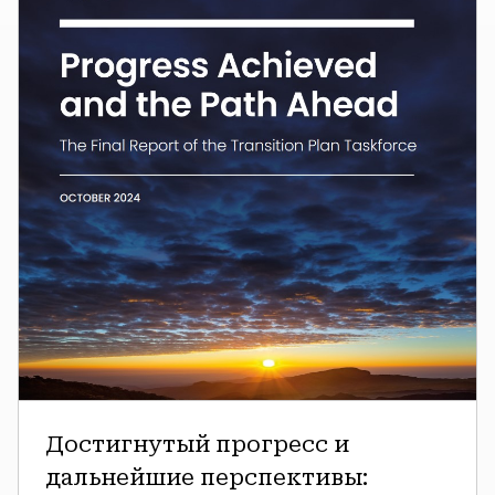
дальнейшие
перспективы:
Заключительный
доклад
Целевой
группы
по
разработке
плана
перехода
Достигнутый прогресс и
дальнейшие перспективы: