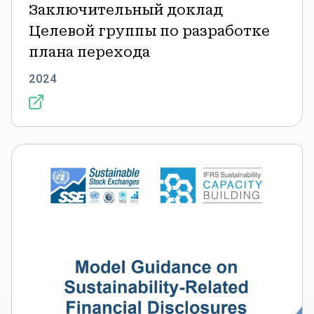
Заключительный доклад
Целевой группы по разработке
плана перехода
2024
Типовое
руководство
по
раскрытию
финансовой
информации,
связанной
с
устойчивым
развитием: