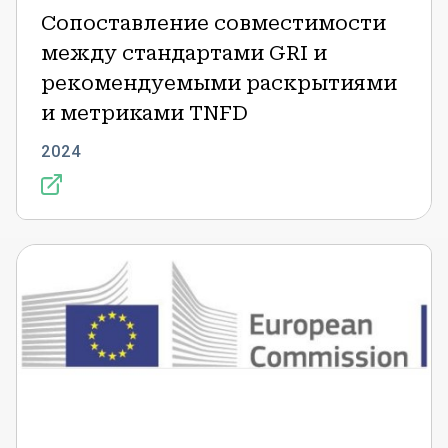
Сопоставление совместимости
между стандартами GRI и
рекомендуемыми раскрытиями
и метриками TNFD
2024
Директива
о
надлежащей
проверке
корпоративной
устойчивости:
Часто
задаваемые
вопросы