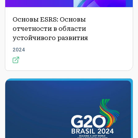
Основы ESRS: Основы
отчетности в области
устойчивого развития
2024
Отчет
об
устойчивом
финансировании
G20
за
2024
год