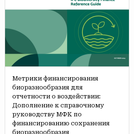
справочному
руководству
МФК
по
финансированию
сохранения
биоразнообразия
Метрики финансирования
биоразнообразия для
отчетности о воздействии:
Дополнение к справочному
руководству МФК по
финансированию сохранения
биоразнообразия