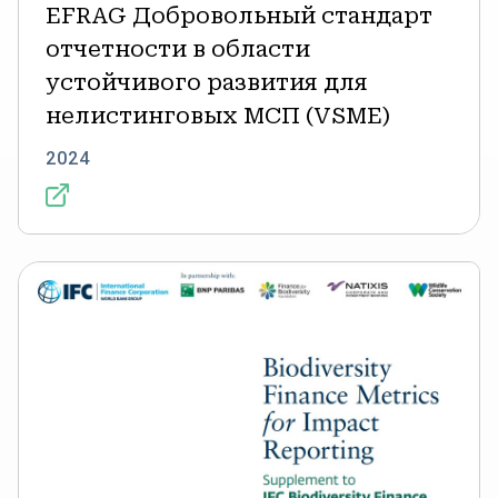
EFRAG Добровольный стандарт
отчетности в области
устойчивого развития для
нелистинговых МСП (VSME)
2024
Метрики
финансирования
биоразнообразия
для
отчетности
о
воздействии:
Дополнение
к