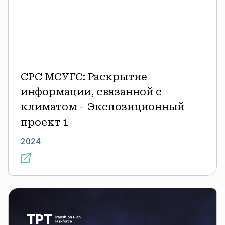
СРС МСУГС: Раскрытие
информации, связанной с
климатом - Экспозиционный
проект 1
2024
Достигнутый
прогресс
и