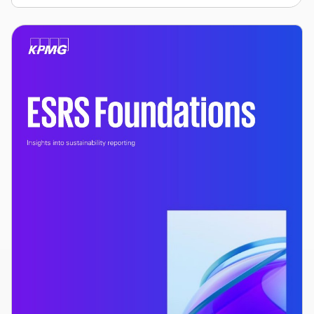
Основы
ESRS:
Основы
отчетности
в
области
устойчивого
развития