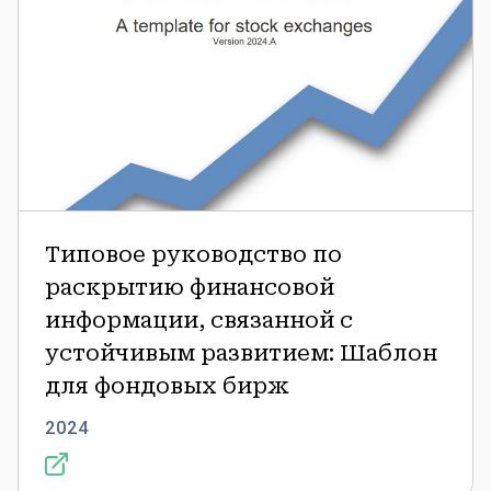
Шаблон
для
фондовых
бирж
Типовое руководство по
раскрытию финансовой
информации, связанной с
устойчивым развитием: Шаблон
для фондовых бирж
2024