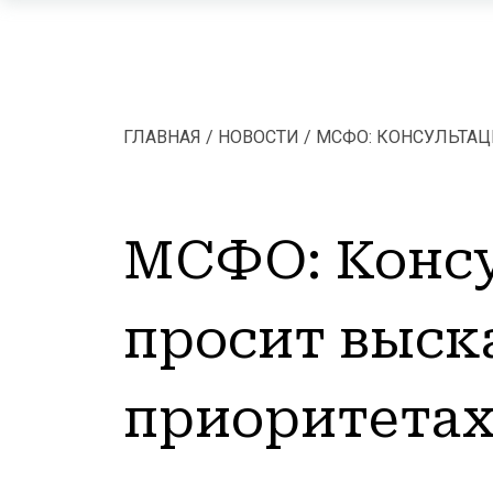
Перейти к основному содержанию
ГЛАВНАЯ
НОВОСТИ
МСФО: КОНСУЛЬТАЦ
Строка навигац
МСФО: Консу
просит выска
приоритетах