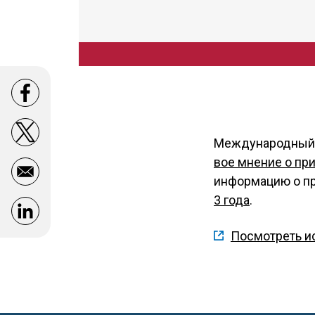
Opens in a new window
Opens in a new window
Международный с
вое мнение о пр
информацию о пр
3 года
.
Opens in a new window
Посмотреть и