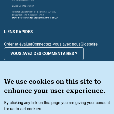
LIENS RAPIDES
Créer et évaluer
Connectez-vous avec nous
Glossaire
VOUS AVEZ DES COMMENTAIRES ?
BOÎTE À OUTILS
We use cookies on this site to
enhance your user experience.
By clicking any link on this page you are giving your consent
Menu secondaire du pied de page
Politique de confidentialité
for us to set cookies.