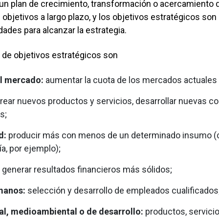
1.5 Gobernanza de
 un plan de crecimiento, transformación o acercamiento
objetivos a largo plazo, y los objetivos estratégicos son
1.6 Gobernanza cl
idades para alcanzar la estrategia.
de objetivos estratégicos son
ESTRATEGIA
el mercado:
aumentar la cuota de los mercados actuales
2 Estrategia
Strat
GESTIÓN DE 
OPORTUNIDA
rear nuevos productos y servicios, desarrollar nuevas c
2.1 Estrategia ge
s;
3 Descripción 
Risks,
2.2 Modelo de ne
RESULTADOS,
Impactos Y Op
d:
producir más con menos de un determinado insumo (cap
2.3 Entorno empre
4 Resultados, M
Perfo
a, por ejemplo);
3.1 Gestión de la
2.4 Participación
generar resultados financieros más sólidos;
4.1 Rendimiento
3.2 Riesgos y opo
2.5 Objetivos est
manos:
selección y desarrollo de empleados cualificados
4.2 Estados finan
3.3 Divulgación c
metas
al, medioambiental o de desarrollo:
productos, servici
4.3 Sostenibilida
2.6 Divulgación cl