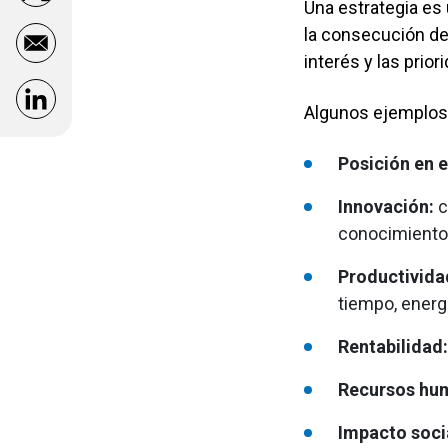
Una estrategia es
la consecución de 
Orientaciones para la presentación de
interés y las prior
informes
Opens in a new window
Algunos ejemplos 
Posición en 
Innovación:
c
conocimiento
Productivida
tiempo, energí
Rentabilidad:
Recursos hu
Impacto soci