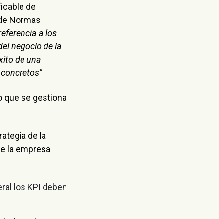
ficable de
o de Normas
referencia a los
del negocio de la
xito de una
s concretos"
o que se gestiona
ategia de la
 de la empresa
eral los KPI deben