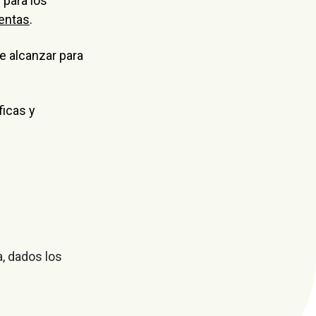
 para los
ientas
.
e alcanzar para
ficas y
, dados los