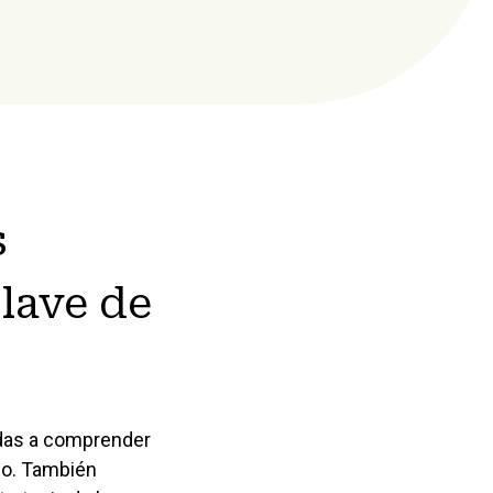
s
clave de
adas a comprender
ndo. También