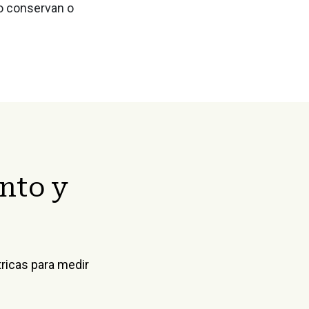
 o conservan o
estados financieros y garantía de sostenibilidad
 sostenibilidad y análisis extrafinanciero
e información sobre el clima - Métricas y
nto y
ricas para medir