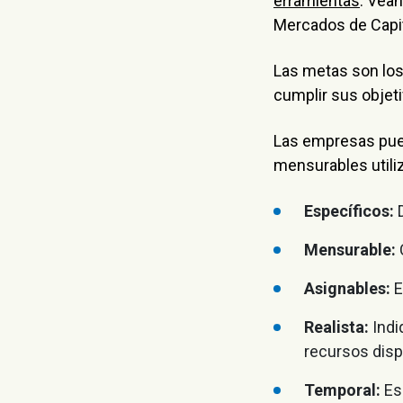
erramientas
. Véa
Mercados de Capit
Las metas son los
cumplir sus objet
Las empresas pued
mensurables util
Específicos:
D
Mensurable:
C
Asignables:
E
Realista:
Indi
recursos disp
Temporal:
Es