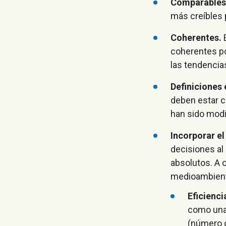
Comparables
más creíbles 
Coherentes.
E
coherentes po
las tendencias
Definiciones 
deben estar c
han sido modi
Incorporar el
decisiones al
absolutos. A 
medioambienta
Eficienci
como una 
(número d