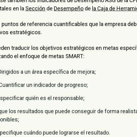
nse también los Indicadores de Desempeño ASG de la CFI
ales en la
Sección
de
Desempeño
de
la Caja de Herram
 puntos de referencia cuantificables que la empresa deb
ivos estratégicos.
en traducir los objetivos estratégicos en metas especí
izando el enfoque de metas SMART:
irigidos a un área específica de mejora;
uantificar un indicador de progreso;
specificar quién es el responsable;
que los resultados que puede conseguir de forma realista
onibles;
pecifique cuándo puede lograrse el resultado.