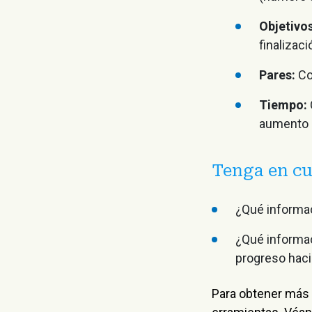
Objetivo
finalizaci
Pares:
Co
Tiempo:
aumento 
Tenga en cue
¿Qué informac
¿Qué informaci
progreso haci
Para obtener más 