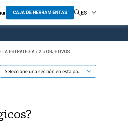
uar
ES
CAJA DE HERRAMIENTAS
principal
A
 LA ESTRATEGIA
2.5 OBJETIVOS
gación
rate Governance
Seleccione una sección en esta página
ltura y compromiso con la sostenibilidad
funcionamiento del Consejo
ntrol
gicos?
erechos de los accionistas