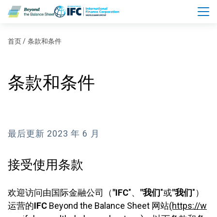
跳转到主要内容
面包屑
首页
条款和条件
条款和条件
最后更新
2023 年 6 月
接受使用条款
欢迎访问由国际金融公司（
"IFC
"、
"我们
"或
"我们
"）
运营的
IFC
Beyond the Balance Sheet 网站
(https://w