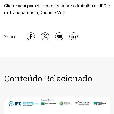
Clique aqui para saber mais sobre o trabalho da IFC e
m Transparência, Dados e Voz
.
Opens in a new window
Opens in a new window
Opens in a new w
Share
Conteúdo Relacionado
Métricas
de
Financiamento