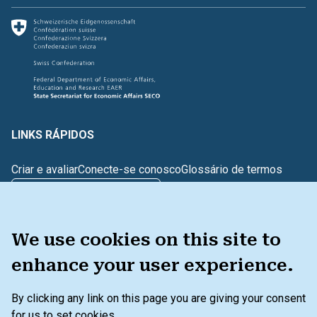
LINKS RÁPIDOS
Criar e avaliar
Conecte-se conosco
Glossário de termos
TEM COMENTÁRIOS?
We use cookies on this site to
KIT DE FERRAMENTAS
enhance your user experience.
By clicking any link on this page you are giving your consent
Menu secundário do rodapé
Política de privacidade
Termos e condições
for us to set cookies.