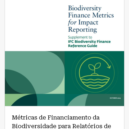
da
Biodiversidade
para
Relatórios
de
Impacto:
Suplemento
ao
Guia
de
Referência
de
Financiamento
da
Biodiversidade
da
IFC
Métricas de Financiamento da
Biodiversidade para Relatórios de