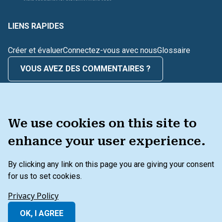
LIENS RAPIDES
Créer et évaluer
Connectez-vous avec nous
Glossaire
VOUS AVEZ DES COMMENTAIRES ?
BOÎTE À OUTILS
We use cookies on this site to
enhance your user experience.
By clicking any link on this page you are giving your consent
Menu secondaire du pied de page
Politique de confidentialité
for us to set cookies.
Conditions générales d'utilisation
Privacy Policy
Au-delà du bilan Avertissement
OK, I AGREE
© 2026 IFC